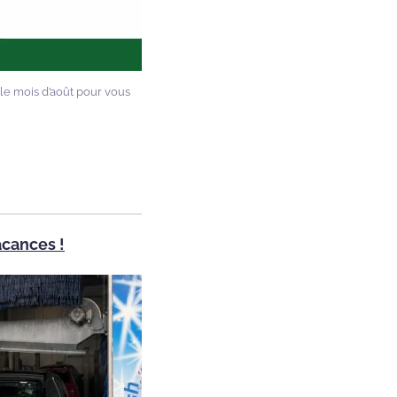
e mois d’août pour vous
acances !