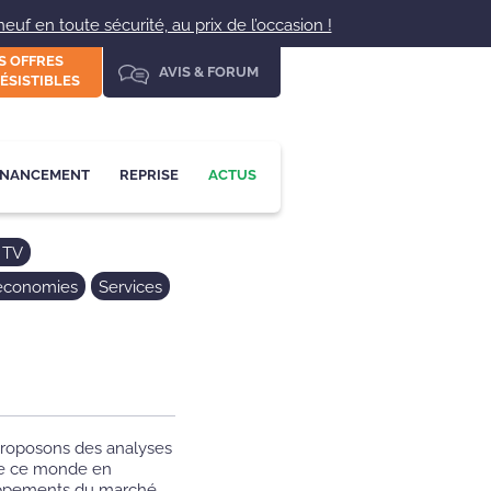
uf en toute sécurité, au prix de l’occasion !
S OFFRES
AVIS & FORUM
ÉSISTIBLES
INANCEMENT
REPRISE
ACTUS
 TV
 économies
Services
 proposons des analyses
 de ce monde en
oppements du marché.