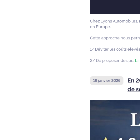
Chez Lyon’s Automobiles, 
en Europe.
Cette approche nous perm
1/ D’éviter les coûts élev
2/ De proposer des pr...
Li
En 2
19 janvier 2026
de s