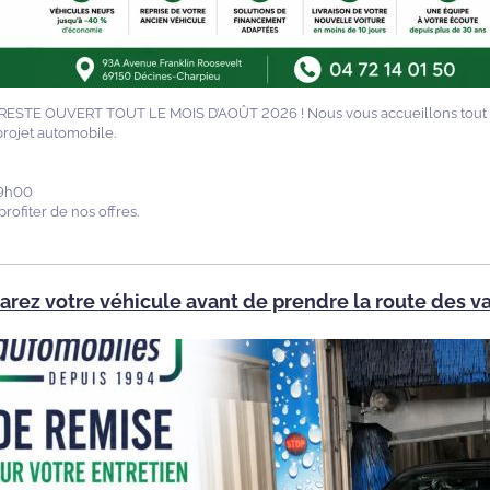
ESTE OUVERT TOUT LE MOIS D’AOÛT 2026 ! Nous vous accueillons tout l
rojet automobile.
19h00
rofiter de nos offres.
arez votre véhicule avant de prendre la route des v