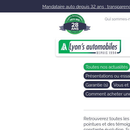
Mandataire auto depuis 32 ans : transparence
Qui sommes-n
Toutes nos actualités
Présentations ou essai
Garantie (s)
Vous et
Comment acheter une 
Retrouverez toutes les
pointues et des témoig
constante évolution. 