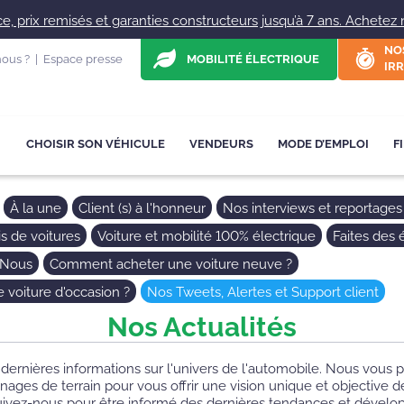
, prix remisés et garanties constructeurs jusqu’à 7 ans. Achetez ne
NO
ous ?
|
Espace presse
MOBILITÉ ÉLECTRIQUE
IRR
CHOISIR SON VÉHICULE
VENDEURS
MODE D’EMPLOI
F
À la une
Client (s) à l'honneur
Nos interviews et reportages
s de voitures
Voiture et mobilité 100% électrique
Faites des
 Nous
Comment acheter une voiture neuve ?
voiture d'occasion ?
Nos Tweets, Alertes et Support client
Nos Actualités
 dernières informations sur l'univers de l'automobile. Nous vous
nages de terrain pour vous offrir une vision unique et objective
Suivez-nous pour être informé des dernières tendances et dével