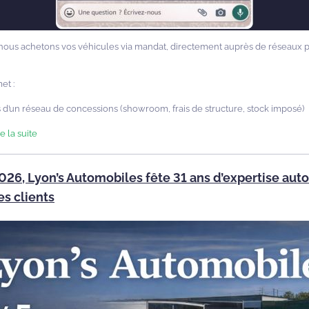
nous achetons vos véhicules via mandat, directement auprès de réseaux p
et :
és d’un réseau de concessions (showroom, frais de structure, stock imposé)
re la suite
026, Lyon’s Automobiles fête 31 ans d’expertise aut
es clients