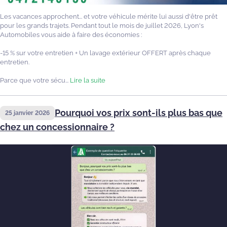
Les vacances approchent... et votre véhicule mérite lui aussi d'être prêt
pour les grands trajets. Pendant tout le mois de juillet 2026, Lyon's
Automobiles vous aide à faire des économies :
-15 % sur votre entretien + Un lavage extérieur OFFERT après chaque
entretien.
Parce que votre sécu...
Lire la suite
Pourquoi vos prix sont-ils plus bas que
25 janvier 2026
chez un concessionnaire ?