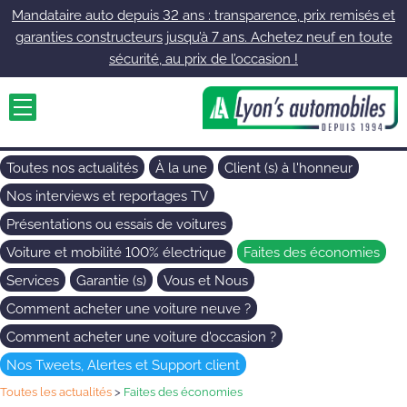
Mandataire auto depuis 32 ans : transparence, prix remisés et
garanties constructeurs jusqu’à 7 ans. Achetez neuf en toute
sécurité, au prix de l’occasion !
Toutes nos actualités
À la une
Client (s) à l'honneur
Nos interviews et reportages TV
Présentations ou essais de voitures
Voiture et mobilité 100% électrique
Faites des économies
Services
Garantie (s)
Vous et Nous
Comment acheter une voiture neuve ?
Comment acheter une voiture d'occasion ?
Nos Tweets, Alertes et Support client
Toutes les actualités
>
Faites des économies