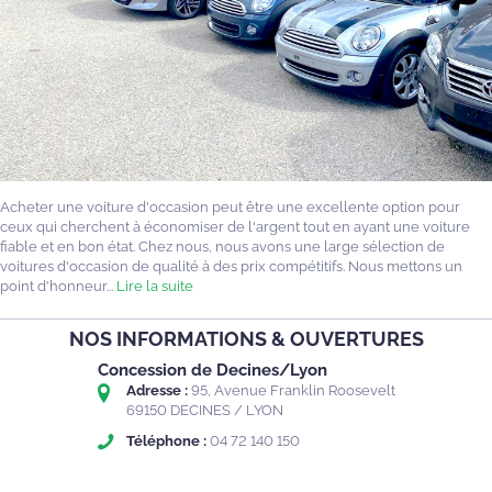
Acheter une voiture d'occasion peut être une excellente option pour
ceux qui cherchent à économiser de l'argent tout en ayant une voiture
fiable et en bon état. Chez nous, nous avons une large sélection de
voitures d'occasion de qualité à des prix compétitifs. Nous mettons un
point d'honneur...
Lire la suite
NOS INFORMATIONS & OUVERTURES
Concession de Decines/Lyon
Adresse :
95, Avenue Franklin Roosevelt
69150 DECINES / LYON
Téléphone :
04 72 140 150