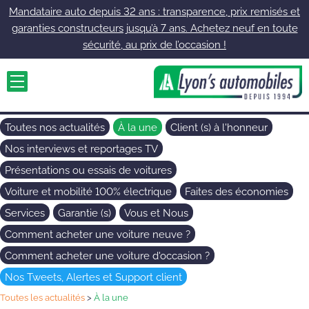
Mandataire auto depuis 32 ans : transparence, prix remisés et
garanties constructeurs jusqu’à 7 ans. Achetez neuf en toute
sécurité, au prix de l’occasion !
Toutes nos actualités
À la une
Client (s) à l'honneur
Nos interviews et reportages TV
Présentations ou essais de voitures
Voiture et mobilité 100% électrique
Faites des économies
Services
Garantie (s)
Vous et Nous
Comment acheter une voiture neuve ?
Comment acheter une voiture d'occasion ?
Nos Tweets, Alertes et Support client
Toutes les actualités
>
À la une