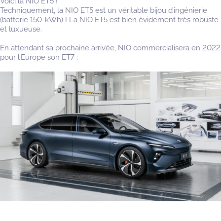
Voici la NIO ET5 !
Techniquement, la NIO ET5 est un véritable bijou d’ingénierie
(batterie 150-kWh) ! La NIO ET5 est bien évidement très robuste
et luxueuse.
En attendant sa prochaine arrivée, NIO commercialisera en 2022
pour l’Europe son ET7 ;