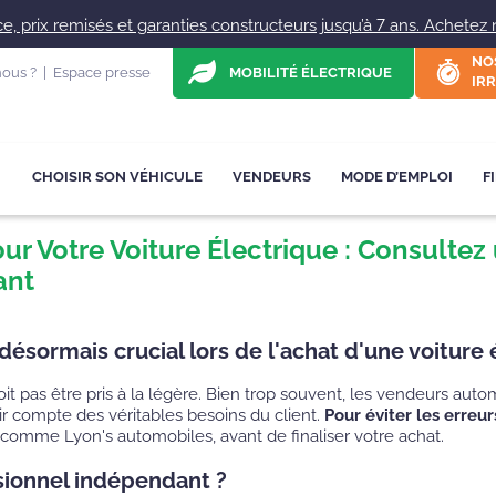
, prix remisés et garanties constructeurs jusqu’à 7 ans. Achetez ne
NO
ous ?
|
Espace presse
MOBILITÉ ÉLECTRIQUE
IRR
CHOISIR SON VÉHICULE
VENDEURS
MODE D’EMPLOI
F
our Votre Voiture Électrique : Consulte
ant
 désormais crucial lors de l'achat d'une voiture 
it pas être pris à la légère. Bien trop souvent, les vendeurs auto
ir compte des véritables besoins du client.
Pour éviter les erreu
comme Lyon's automobiles, avant de finaliser votre achat.
sionnel indépendant ?