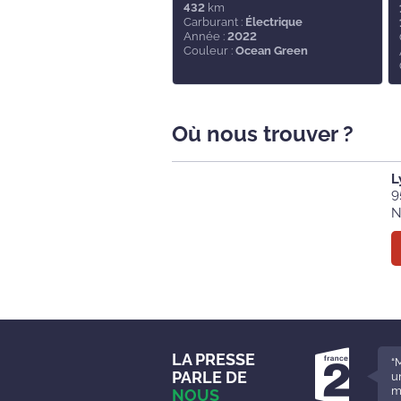
432
km
Carburant :
Électrique
Année :
2022
Couleur :
Ocean Green
Où nous trouver ?
L
9
N
LA PRESSE
“
PARLE DE
u
m
NOUS