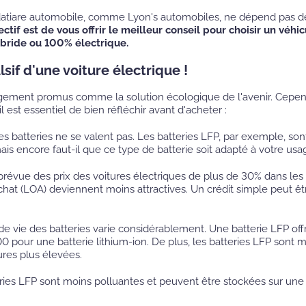
atiare automobile, comme Lyon's automobiles, ne dépend pas des
ectif est de vous offrir le meilleur conseil pour choisir un vé
hybride ou 100% électrique.
sif d'une voiture électrique !
rgement promus comme la solution écologique de l'avenir. Cependa
il est essentiel de bien réfléchir avant d'acheter :
les batteries ne se valent pas. Les batteries LFP, par exemple, s
ais encore faut-il que ce type de batterie soit adapté à votre usa
révue des prix des voitures électriques de plus de 30% dans les 
hat (LOA) deviennent moins attractives. Un crédit simple peut êtr
de vie des batteries varie considérablement. Une batterie LFP 
 pour une batterie lithium-ion. De plus, les batteries LFP sont 
res plus élevées.
ries LFP sont moins polluantes et peuvent être stockées sur une 