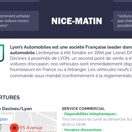
Comment acheter
“Voiture
e voiture moins
pas chèr
ere.”
possible
Lyon’s Automobiles est une société Française leader dan
automobile
L’entreprise à été fondée en 1994 par Lionel DA
Décines à proximité de LYON, un second point de vente à ét
voitures d'occasion, nos véhicules sont immédiatement dis
fournisseurs en France ou à l’étranger. Les véhicules neufs 
commande sous mandat (conformément à la réglementati
ERTURES
e Decines/Lyon
SERVICE COMMERCIAL
• Disponibilités téléphoniques :
Tous les jours du lundi au dimanche & jo
8h30 à 21h45
• Horaires d'ouverture :