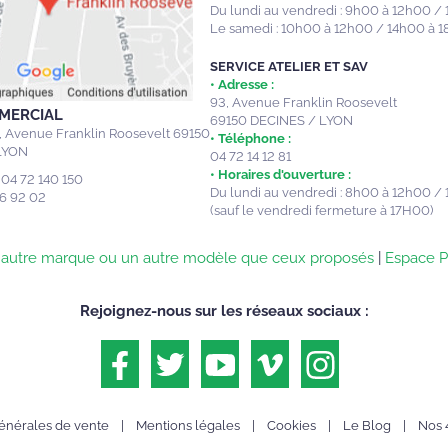
Du lundi au vendredi : 9h00 à 12h00 /
Le samedi : 10h00 à 12h00 / 14h00 à 
SERVICE ATELIER ET SAV
• Adresse :
93, Avenue Franklin Roosevelt
MERCIAL
69150 DECINES / LYON
, Avenue Franklin Roosevelt
69150
• Téléphone :
LYON
04 72 14 12 81
• Horaires d'ouverture :
04 72 140 150
Du lundi au vendredi : 8h00 à 12h00 /
6 92 02
(sauf le vendredi fermeture à 17H00)
e autre marque ou un autre modèle que ceux proposés
|
Espace P
Rejoignez-nous sur les réseaux sociaux :
énérales de vente
|
Mentions légales
|
Cookies
|
Le Blog
|
Nos 