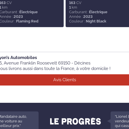
163
CV
163
CV
1
km
1
km
Carburant :
Électrique
Carburant :
Électrique
Année :
2023
Année :
2023
Couleur :
Flaming Red
Couleur :
Night Black
yon’s Automobiles
5, Avenue Franklin Roosevelt 69150 - Décines
ous livrons aussi dans toute la France, à votre domicile !
Avis Clients
Mandataire auto,
“Lionel 
ne voiture au
vendeur
eilleur prix.”
qui cass