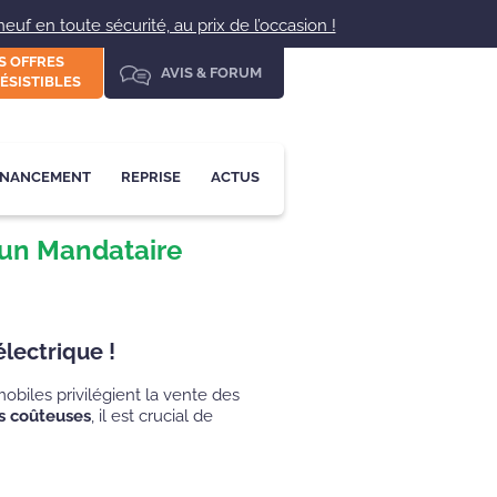
uf en toute sécurité, au prix de l’occasion !
S OFFRES
AVIS & FORUM
ÉSISTIBLES
INANCEMENT
REPRISE
ACTUS
z un Mandataire
électrique !
mobiles privilégient la vente des
rs coûteuses
, il est crucial de