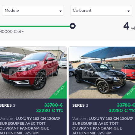
Modèle
Carburant
4
Vé
40000
€
et +
33780 €
33780 
SERES
3
SERES
3
32280 €
32280 €
TTC
TT
Version :
LUXURY 163 CH 120kW
Version :
LUXURY 163 CH 120kW
SUREQUIPEE AVEC TOIT
SUREQUIPEE AVEC TOIT
OUVRANT PANORAMIQUE
OUVRANT PANORAMIQUE
AUTONOMIE 329 KM
AUTONOMIE 329 KM