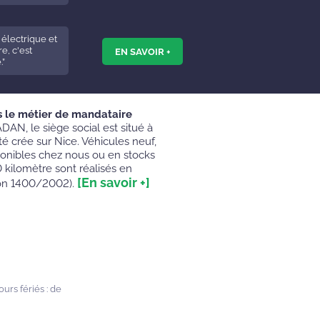
 électrique et
e, c'est
EN SAVOIR +
.”
s le métier de mandataire
DAN, le siège social est situé à
é crée sur Nice. Véhicules neuf,
ponibles chez nous ou en stocks
0 kilomètre sont réalisés en
[En savoir +]
on 1400/2002).
urs fériés : de