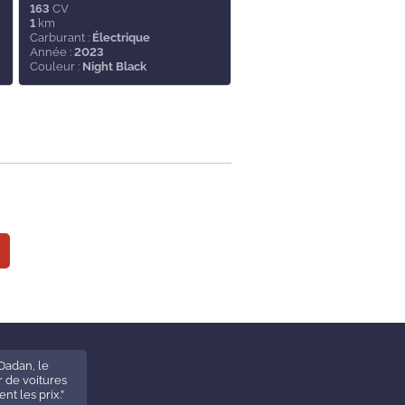
163
CV
1
km
Carburant :
Électrique
Année :
2023
Couleur :
Night Black
Dadan, le
 de voitures
ent les prix.”