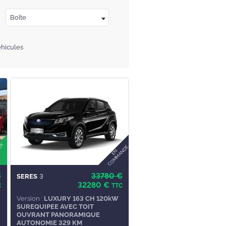
Boîte
hicules
€
33780 €
SERES
3
32280 €
C
TTC
Version :
LUXURY 163 CH 120kW
SUREQUIPEE AVEC TOIT
OUVRANT PANORAMIQUE
AUTONOMIE 329 KM