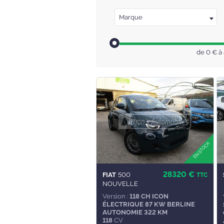
Marque
de
0
€ à
28320 €
FIAT
500
TTC
NOUVELLE
Version :
118 CH ICON
ÉLECTRIQUE 87 KW BERLINE
AUTONOMIE 322 KM
118
CV