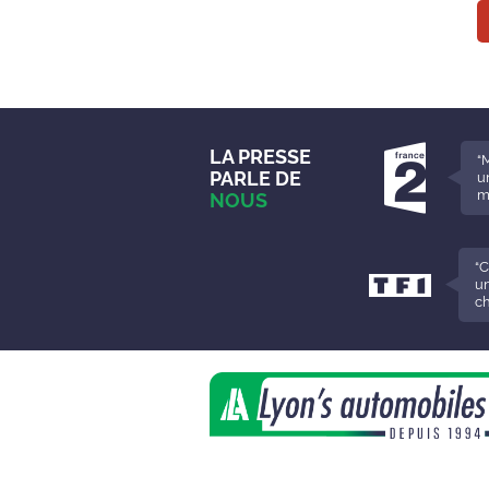
LA PRESSE
“
PARLE DE
u
m
NOUS
“
un
ch