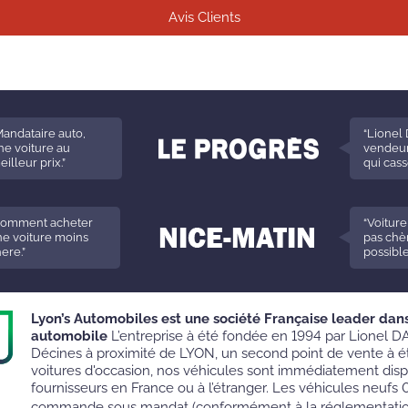
Avis Clients
Mandataire auto,
“Lionel 
ne voiture au
vendeur
eilleur prix.”
qui cass
Comment acheter
“Voiture
e voiture moins
pas chèr
ere.”
possible
Lyon’s Automobiles est une société Française leader dan
automobile
L’entreprise à été fondée en 1994 par Lionel DA
Décines à proximité de LYON, un second point de vente à ét
voitures d'occasion, nos véhicules sont immédiatement dis
fournisseurs en France ou à l’étranger. Les véhicules neufs 
commande sous mandat (conformément à la réglementati