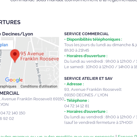
ERTURES
e Decines/Lyon
SERVICE COMMERCIAL
• Disponibilités téléphoniques :
Tous les jours du lundi au dimanche & jo
8h30 à 21h45
• Horaires d'ouverture :
Du lundi au vendredi : 9h00 à 12h00 /
Le samedi : 10h00 à 12h00 / 14h00 à 
SERVICE ATELIER ET SAV
• Adresse :
93, Avenue Franklin Roosevelt
MERCIAL
69150 DECINES / LYON
, Avenue Franklin Roosevelt
69150
• Téléphone :
LYON
04 72 14 12 81
• Horaires d'ouverture :
04 72 140 150
Du lundi au vendredi : 8h00 à 12h00 /
6 92 02
(sauf le vendredi fermeture à 17H00)