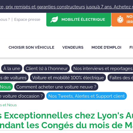
, prix remisés et garanties constructeurs jusqu’à 7 ans. Achetez ne
NO
ous ?
|
Espace presse
MOBILITÉ ÉLECTRIQUE
IRR
CHOISIR SON VÉHICULE
VENDEURS
MODE D’EMPLOI
F
À la une
Client (s) à l'honneur
Nos interviews et reportages
s de voitures
Voiture et mobilité 100% électrique
Faites des
 Nous
Comment acheter une voiture neuve ?
voiture d'occasion ?
Nos Tweets, Alertes et Support client
s et Nous
 Exceptionnelles chez Lyon's 
ndant les Congés du mois de Ma