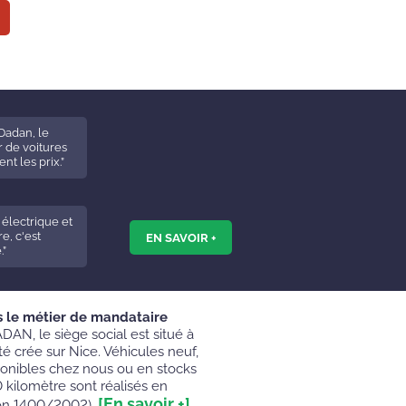
Dadan, le
 de voitures
ent les prix.”
 électrique et
e, c'est
EN SAVOIR +
.”
s le métier de mandataire
DAN, le siège social est situé à
é crée sur Nice. Véhicules neuf,
ponibles chez nous ou en stocks
0 kilomètre sont réalisés en
[En savoir +]
on 1400/2002).