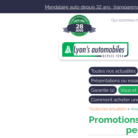
Mandataire auto depuis 32 ans : transparence
Qui sommes-n
Toutes nos actualités
Présentations ou essai
Garantie (s)
Vous et
Comment acheter une 
Toutes les actualités
>
Vou
Promotions
pe