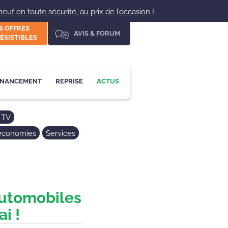
uf en toute sécurité, au prix de l’occasion !
S OFFRES
AVIS & FORUM
ÉSISTIBLES
INANCEMENT
REPRISE
ACTUS
 TV
 économies
Services
Automobiles
i !