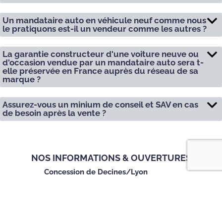
Un mandataire auto en véhicule neuf comme nous
le pratiquons est-il un vendeur comme les autres ?
La garantie constructeur d'une voiture neuve ou
d'occasion vendue par un mandataire auto sera t-
elle préservée en France auprès du réseau de sa
marque ?
Assurez-vous un minium de conseil et SAV en cas
de besoin après la vente ?
NOS INFORMATIONS & OUVERTURES
Concession de Decines/Lyon
Adresse :
95, Avenue Franklin Roosevelt
69150 DECINES / LYON
Téléphone :
04 72 140 150