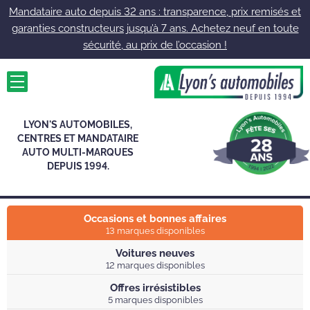
Mandataire auto depuis 32 ans : transparence, prix remisés et
garanties constructeurs jusqu’à 7 ans. Achetez neuf en toute
sécurité, au prix de l’occasion !
LYON'S AUTOMOBILES,
CENTRES ET
MANDATAIRE
AUTO
MULTI-MARQUES
DEPUIS 1994.
Occasions et bonnes affaires
13 marques disponibles
Voitures neuves
12 marques disponibles
Offres irrésistibles
5 marques disponibles