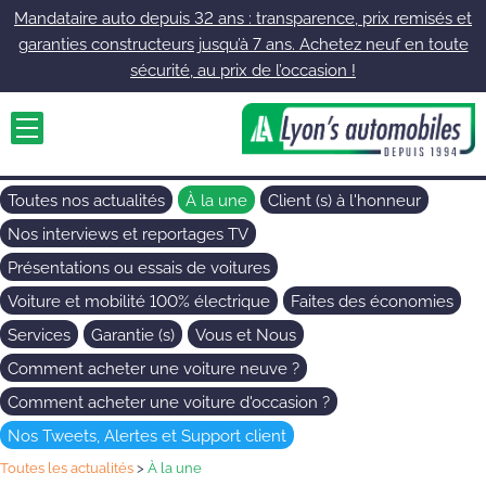
Mandataire auto depuis 32 ans : transparence, prix remisés et
garanties constructeurs jusqu’à 7 ans. Achetez neuf en toute
sécurité, au prix de l’occasion !
Toutes nos actualités
À la une
Client (s) à l'honneur
Nos interviews et reportages TV
Présentations ou essais de voitures
Voiture et mobilité 100% électrique
Faites des économies
Services
Garantie (s)
Vous et Nous
Comment acheter une voiture neuve ?
Comment acheter une voiture d'occasion ?
Nos Tweets, Alertes et Support client
Toutes les actualités
>
À la une