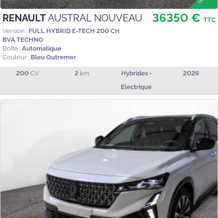
36350 €
RENAULT
AUSTRAL NOUVEAU
TTC
Version :
FULL HYBRID E-TECH 200 CH
BVA TECHNO
Boîte :
Automatique
Couleur :
Bleu Outremer
200
CV
2
km
Hybrides -
2026
Electrique