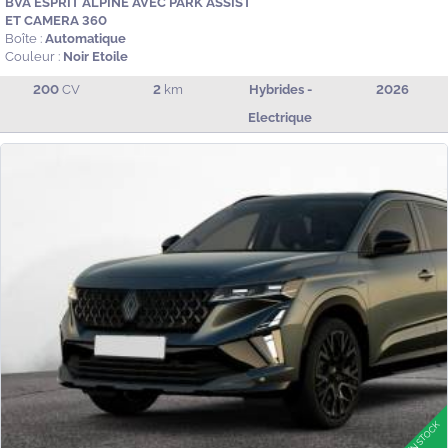
BVA ESPRIT ALPINE AVEC PARK ASSIST
ET CAMERA 360
Boîte :
Automatique
Couleur :
Noir Etoile
200
CV
2
km
Hybrides -
2026
Electrique