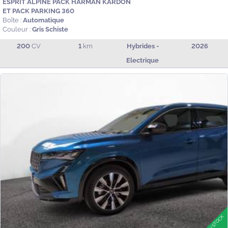
ESPRIT ALPINE PACK HARMAN KARDON
ET PACK PARKING 360
Boîte :
Automatique
Couleur :
Gris Schiste
200
CV
1
km
Hybrides -
2026
Electrique