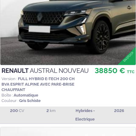
38850 €
RENAULT
AUSTRAL NOUVEAU
TTC
Version :
FULL HYBRID E-TECH 200 CH
BVA ESPRIT ALPINE AVEC PARE-BRISE
CHAUFFANT
Boîte :
Automatique
Couleur :
Gris Schiste
200
CV
2
km
Hybrides -
2026
Electrique