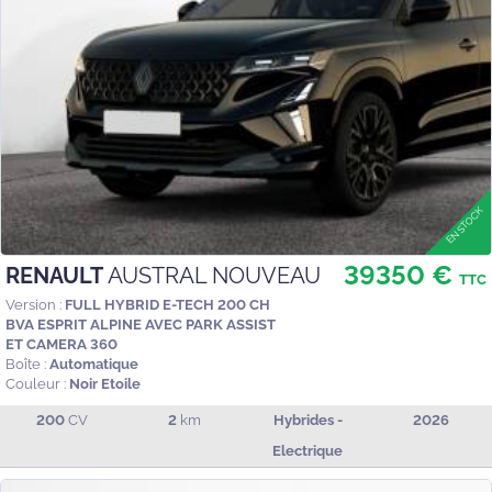
39350 €
RENAULT
AUSTRAL NOUVEAU
TTC
Version :
FULL HYBRID E-TECH 200 CH
BVA ESPRIT ALPINE AVEC PARK ASSIST
ET CAMERA 360
Boîte :
Automatique
Couleur :
Noir Etoile
200
CV
2
km
Hybrides -
2026
Electrique