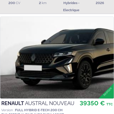
200
CV
2
km
Hybrides -
2026
Electrique
39350 €
RENAULT
AUSTRAL NOUVEAU
TTC
Version :
FULL HYBRID E-TECH 200 CH