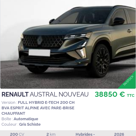
38850 €
RENAULT
AUSTRAL NOUVEAU
TTC
Version :
FULL HYBRID E-TECH 200 CH
BVA ESPRIT ALPINE AVEC PARE-BRISE
CHAUFFANT
Boîte :
Automatique
Couleur :
Gris Schiste
200
CV
2
km
Hybrides -
2026