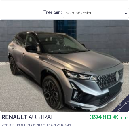
Trier par :
Notre sélection
39480 €
RENAULT
AUSTRAL
TTC
Version :
FULL HYBRID E-TECH 200 CH