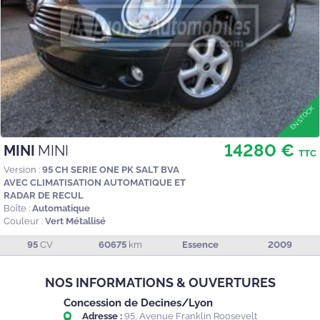
14280 €
MINI
MINI
TTC
Version :
95 CH SERIE ONE PK SALT BVA
AVEC CLIMATISATION AUTOMATIQUE ET
RADAR DE RECUL
Boîte :
Automatique
Couleur :
Vert Métallisé
95
CV
60675
km
Essence
2009
NOS INFORMATIONS & OUVERTURES
Concession de Decines/Lyon
Adresse :
95, Avenue Franklin Roosevelt