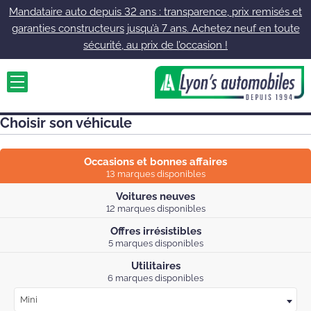
Mandataire auto depuis 32 ans : transparence, prix remisés et
garanties constructeurs jusqu’à 7 ans. Achetez neuf en toute
sécurité, au prix de l’occasion !
Choisir son véhicule
Occasions et bonnes affaires
13 marques disponibles
Voitures neuves
12 marques disponibles
Offres irrésistibles
5 marques disponibles
Utilitaires
6 marques disponibles
Mini