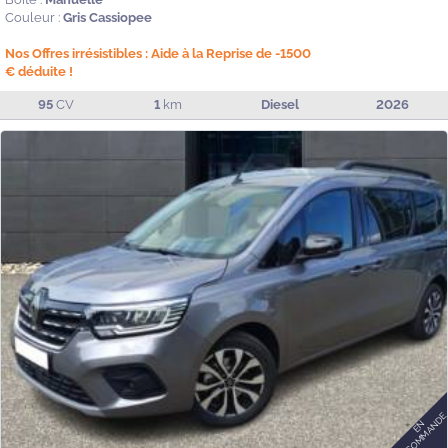
Couleur :
Gris Cassiopee
Nos Offres irrésistibles : Aide à la Reprise de -1500
€ déduite !
95
CV
1
km
Diesel
2026