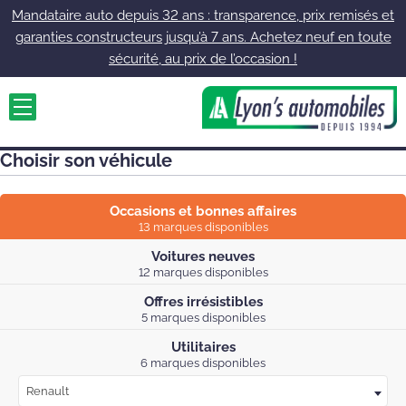
Mandataire auto depuis 32 ans : transparence, prix remisés et
garanties constructeurs jusqu’à 7 ans. Achetez neuf en toute
sécurité, au prix de l’occasion !
Choisir son véhicule
Occasions et bonnes affaires
13 marques disponibles
Voitures neuves
12 marques disponibles
Offres irrésistibles
5 marques disponibles
Utilitaires
6 marques disponibles
Renault