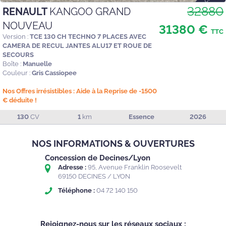
32880
RENAULT
KANGOO GRAND
NOUVEAU
31380 €
TTC
Version :
TCE 130 CH TECHNO 7 PLACES AVEC
CAMERA DE RECUL JANTES ALU17 ET ROUE DE
SECOURS
Boîte :
Manuelle
Couleur :
Gris Cassiopee
Nos Offres irrésistibles : Aide à la Reprise de -1500
€ déduite !
130
CV
1
km
Essence
2026
NOS INFORMATIONS & OUVERTURES
Concession de Decines/Lyon
Adresse :
95, Avenue Franklin Roosevelt
69150 DECINES / LYON
Téléphone :
04 72 140 150
Rejoignez-nous sur les réseaux sociaux :