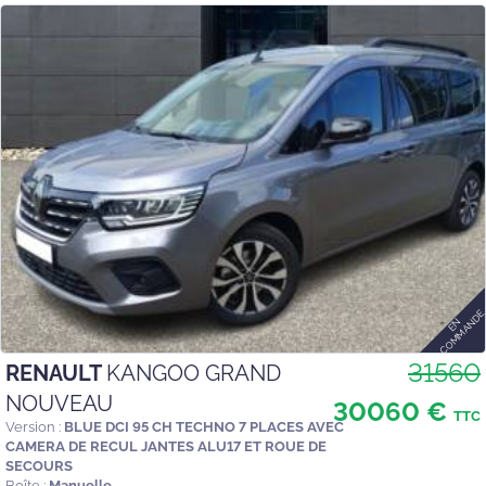
31560
RENAULT
KANGOO GRAND
NOUVEAU
30060 €
TTC
Version :
BLUE DCI 95 CH TECHNO 7 PLACES AVEC
CAMERA DE RECUL JANTES ALU17 ET ROUE DE
SECOURS
Boîte :
Manuelle