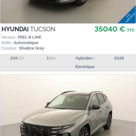
35040 €
HYUNDAI
TUCSON
TTC
Version :
FEEL N LINE
Boîte :
Automatique
Couleur :
Shadow Grey
239
CV
1
km
Hybrides -
2026
Electrique