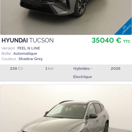
35040 €
HYUNDAI
TUCSON
TTC
Version :
FEEL N LINE
Boîte :
Automatique
Couleur :
Shadow Grey
239
CV
1
km
Hybrides -
2026
Electrique