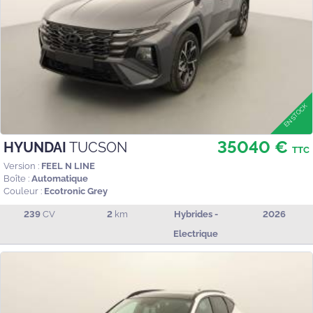
35040 €
HYUNDAI
TUCSON
TTC
Version :
FEEL N LINE
Boîte :
Automatique
Couleur :
Ecotronic Grey
239
CV
2
km
Hybrides -
2026
Electrique