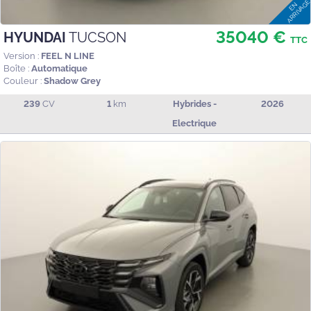
35040 €
HYUNDAI
TUCSON
TTC
Version :
FEEL N LINE
Boîte :
Automatique
Couleur :
Shadow Grey
239
CV
1
km
Hybrides -
2026
Electrique