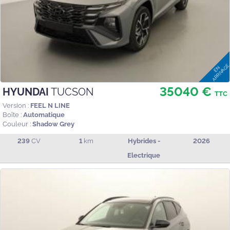
35040 €
HYUNDAI
TUCSON
TTC
Version :
FEEL N LINE
Boîte :
Automatique
Couleur :
Shadow Grey
239
CV
1
km
Hybrides -
2026
Electrique