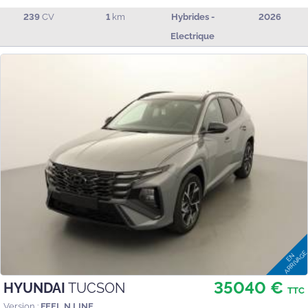
239
CV
1
km
Hybrides -
2026
Electrique
35040 €
HYUNDAI
TUCSON
TTC
Version :
FEEL N LINE