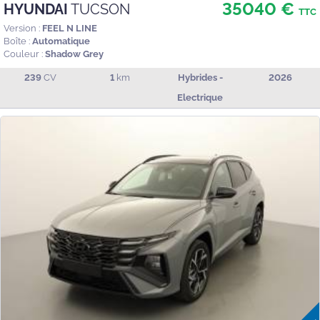
35040 €
HYUNDAI
TUCSON
TTC
Version :
FEEL N LINE
Boîte :
Automatique
Couleur :
Shadow Grey
239
CV
1
km
Hybrides -
2026
Electrique