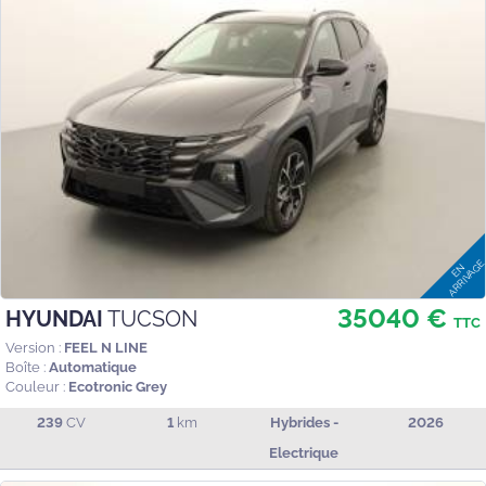
35040 €
HYUNDAI
TUCSON
TTC
Version :
FEEL N LINE
Boîte :
Automatique
Couleur :
Ecotronic Grey
239
CV
1
km
Hybrides -
2026
Electrique