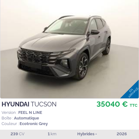
35040 €
HYUNDAI
TUCSON
TTC
Version :
FEEL N LINE
Boîte :
Automatique
Couleur :
Ecotronic Grey
239
CV
1
km
Hybrides -
2026