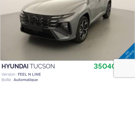
35040 €
HYUNDAI
TUCSON
TTC
Version :
FEEL N LINE
Boîte :
Automatique
Couleur :
Shadow Grey
239
CV
1
km
Hybrides -
2026
Electrique