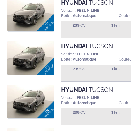
HYUNDAI
TUCSON
Version :
FEEL N LINE
Boîte :
Automatique
Couleu
239
CV
1
km
HYUNDAI
TUCSON
Version :
FEEL N LINE
Boîte :
Automatique
Couleu
239
CV
1
km
HYUNDAI
TUCSON
Version :
FEEL N LINE
Boîte :
Automatique
Couleu
239
CV
1
km