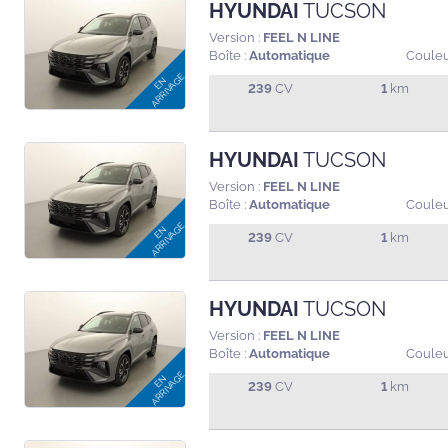
HYUNDAI
TUCSON
Version :
FEEL N LINE
Boîte :
Automatique
Couleu
239
CV
1
km
HYUNDAI
TUCSON
Version :
FEEL N LINE
Boîte :
Automatique
Couleu
239
CV
1
km
HYUNDAI
TUCSON
Version :
FEEL N LINE
Boîte :
Automatique
Couleu
239
CV
1
km