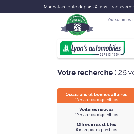
Mandataire auto depuis 32 ans : transparence
Qui sommes-n
Votre recherche
(
26
vé
Occasions et bonnes affaires
13 marques disponibles
Voitures neuves
12 marques disponibles
Offres irrésistibles
5 marques disponibles