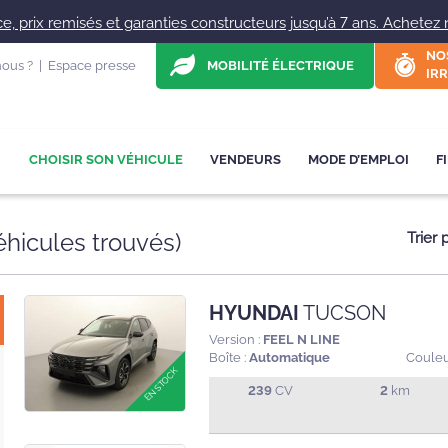
, prix remisés et garanties constructeurs jusqu’à 7 ans. Achetez ne
NO
ous ?
|
Espace presse
MOBILITÉ ÉLECTRIQUE
IRR
CHOISIR SON VÉHICULE
VENDEURS
MODE D’EMPLOI
F
hicules trouvés
)
Trier 
HYUNDAI
TUCSON
Version :
FEEL N LINE
Boîte :
Automatique
Couleu
239
CV
2
km