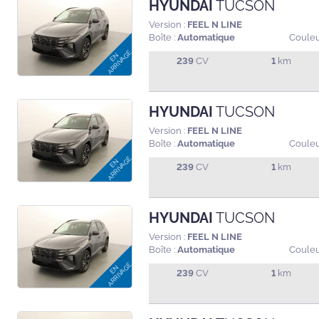
HYUNDAI
TUCSON
Version :
FEEL N LINE
Boîte :
Automatique
Couleu
239
CV
1
km
HYUNDAI
TUCSON
Version :
FEEL N LINE
Boîte :
Automatique
Couleu
239
CV
1
km
HYUNDAI
TUCSON
Version :
FEEL N LINE
Boîte :
Automatique
Couleu
239
CV
1
km