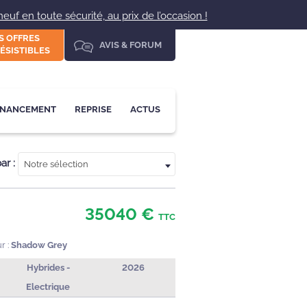
uf en toute sécurité, au prix de l’occasion !
S OFFRES
AVIS & FORUM
ÉSISTIBLES
INANCEMENT
REPRISE
ACTUS
par :
Notre sélection
35040 €
TTC
r :
Shadow Grey
Hybrides -
2026
Electrique