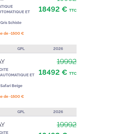
ATIQUE
18492 €
TTC
UTOMATIQUE ET
Gris Schiste
ise de -1500 €
GPL
2026
19992
AY
OITE
18492 €
TTC
 AUTOMATIQUE ET
Safari Beige
ise de -1500 €
GPL
2026
19992
AY
OITE