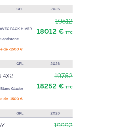
GPL
2026
19512
 AVEC PACK HIVER
18012 €
TTC
Sandstone
ise de -1500 €
GPL
2026
19752
 4X2
18252 €
TTC
Blanc Glacier
ise de -1500 €
GPL
2026
19992
AY