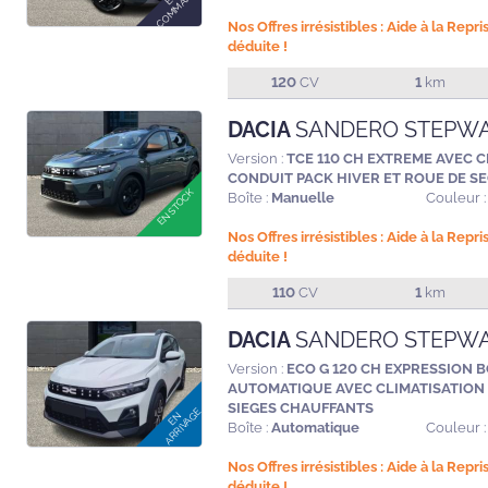
Nos Offres irrésistibles : Aide à la Repr
déduite !
120
CV
1
km
DACIA
SANDERO STEPW
Version :
TCE 110 CH EXTREME AVEC 
CONDUIT PACK HIVER ET ROUE DE S
Boîte :
Manuelle
Couleur :
Nos Offres irrésistibles : Aide à la Repr
déduite !
110
CV
1
km
DACIA
SANDERO STEPW
Version :
ECO G 120 CH EXPRESSION B
AUTOMATIQUE AVEC CLIMATISATION
SIEGES CHAUFFANTS
Boîte :
Automatique
Couleur :
Nos Offres irrésistibles : Aide à la Repr
déduite !