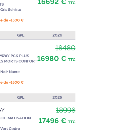
16692 €
TTC
TS
Gris Schiste
ise de -1500 €
GPL
2026
18480
PWAY PCK PLUS
16980 €
TTC
ES MORTS CONFORT
Noir Nacre
ise de -1500 €
GPL
2025
18996
AY
C CLIMATISATION
17496 €
TTC
L
Vert Cedre