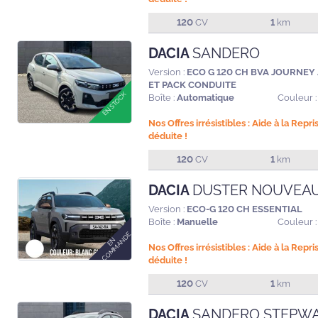
120
CV
1
km
DACIA
SANDERO
Version :
ECO G 120 CH BVA JOURNEY
ET PACK CONDUITE
Boîte :
Automatique
Couleur :
Nos Offres irrésistibles : Aide à la Repr
déduite !
120
CV
1
km
DACIA
DUSTER NOUVEAU
Version :
ECO-G 120 CH ESSENTIAL
Boîte :
Manuelle
Couleur :
Nos Offres irrésistibles : Aide à la Repr
déduite !
120
CV
1
km
DACIA
SANDERO STEPW