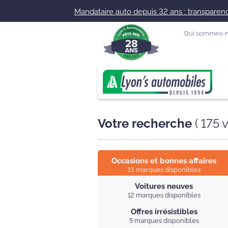
Mandataire auto depuis 32 ans : transparence
Qui sommes-n
Votre recherche
(
175
v
Occasions et bonnes affaires
13 marques disponibles
Voitures neuves
12 marques disponibles
Offres irrésistibles
5 marques disponibles