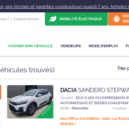
, prix remisés et garanties constructeurs jusqu’à 7 ans. Achetez ne
NO
ous ?
|
Espace presse
MOBILITÉ ÉLECTRIQUE
IRR
CHOISIR SON VÉHICULE
VENDEURS
MODE D’EMPLOI
F
éhicules trouvés
)
Trier 
DACIA
SANDERO STEPW
Version :
ECO G 120 CH EXPRESSION 
AUTOMATIQUE ET SIEGES CHAUFFAN
Boîte :
Manuelle
Couleur :
Nos Offres irrésistibles : Aide à la Repr
déduite !