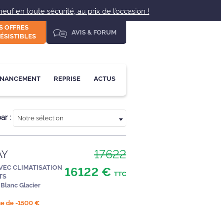
uf en toute sécurité, au prix de l’occasion !
S OFFRES
AVIS & FORUM
ÉSISTIBLES
INANCEMENT
REPRISE
ACTUS
par :
Notre sélection
17622
AY
AVEC CLIMATISATION
16122 €
TTC
TS
Blanc Glacier
ise de -1500 €