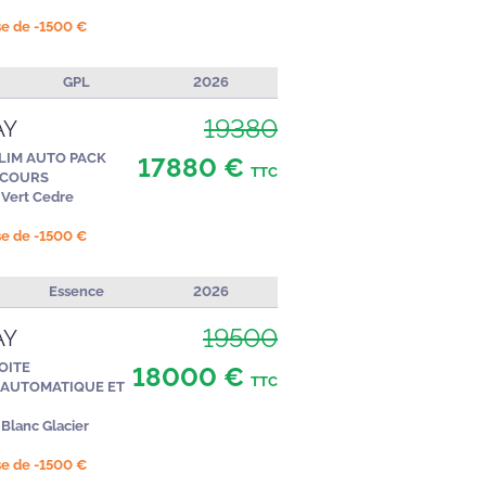
ise de -1500 €
GPL
2026
19380
AY
CLIM AUTO PACK
17880 €
TTC
ECOURS
Vert Cedre
ise de -1500 €
Essence
2026
19500
AY
OITE
18000 €
TTC
 AUTOMATIQUE ET
Blanc Glacier
ise de -1500 €